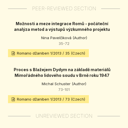
PEER-REVIEWED SECTION
Možnosti a meze integrace Romů - počáteční
analýza metod a výstupů výzkumného projektu
Nina Pavelčíková (Author)
35-72
Romano džaniben 1/2013 / 35 (Czech)
Proces s Blažejem Dydym na základě materiálů
Mimořádného lidového soudu v Brně roku 1947
Michal Schuster (Author)
73-101
Romano džaniben 1/2013 / 73 (Czech)
UNREVIEWED SECTION