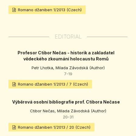
Romano džaniben 1/2013 (Czech)
EDITORIAL
Profesor Ctibor Nečas - historik a zakladatel
vědeckého zkoumání holocaustu Romů
Petr Lhotka, Milada Závodská (Author)
7-19
Romano džaniben 1/2013 / 7 (Czech)
Výběrová osobní bibliografie prof. Ctibora Nečase
Ctibor Nečas, Milada Závodská (Author)
20-31
Romano džaniben 1/2013 / 20 (Czech)