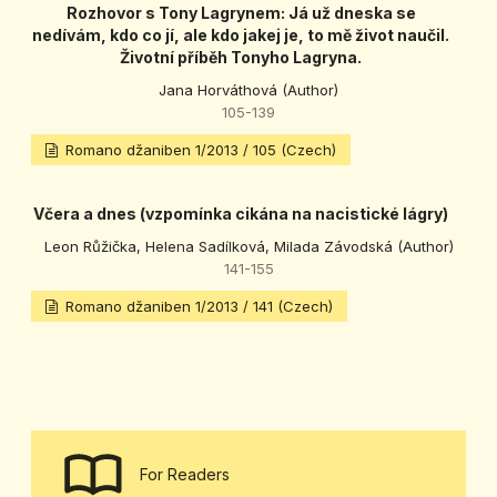
Rozhovor s Tony Lagrynem: Já už dneska se
nedívám, kdo co jí, ale kdo jakej je, to mě život naučil.
Životní příběh Tonyho Lagryna.
Jana Horváthová (Author)
105-139
Romano džaniben 1/2013 / 105 (Czech)
Včera a dnes (vzpomínka cikána na nacistické lágry)
Leon Růžička, Helena Sadílková, Milada Závodská (Author)
141-155
Romano džaniben 1/2013 / 141 (Czech)
For Readers