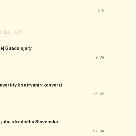
5-6
D SECTION
kej Guadalajary
9-34
vertity k setrvání v konverzi
35-55
z juhu stredného Slovenska
57-84