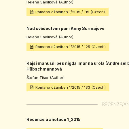
Helena Sadílková (Author)
Romano džaniben 1/2015 / 115 (Czech)
Nad svědectvím paní Anny Surmajové
Helena Sadílková (Author)
Romano džaniben 1/2015 / 125 (Czech)
Kajsi manušňi pes ňigda imar na uľola (Andre šel b
Hübschmannová
Štefan Tišer (Author)
Romano džaniben 1/2015 / 133 (Czech)
RECENZE/A
Recenze a anotace 1_2015