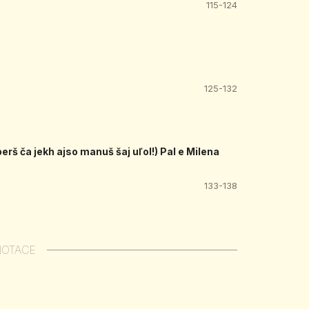
115-124
125-132
erš ča jekh ajso manuš šaj uľol!) Pal e Milena
133-138
NOTACE