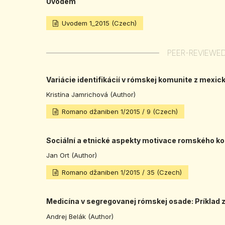
Úvodem
Uvodem 1_2015 (Czech)
PEER-REVIEWE
Variácie identifikácií v rómskej komunite z mexic
Kristína Jamrichová (Author)
Romano džaniben 1/2015 / 9 (Czech)
Sociální a etnické aspekty motivace romského kon
Jan Ort (Author)
Romano džaniben 1/2015 / 35 (Czech)
Medicína v segregovanej rómskej osade: Príklad 
Andrej Belák (Author)