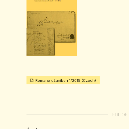
Romano džaniben 1/2015 (Czech)
EDITORI