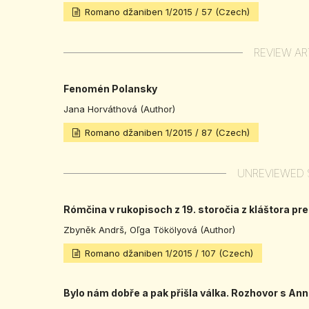
Romano džaniben 1/2015 / 57 (Czech)
REVIEW AR
Fenomén Polansky
Jana Horváthová (Author)
Romano džaniben 1/2015 / 87 (Czech)
UNREVIEWED 
Rómčina v rukopisoch z 19. storočia z kláštora p
Zbyněk Andrš, Oľga Tökölyová (Author)
Romano džaniben 1/2015 / 107 (Czech)
Bylo nám dobře a pak přišla válka. Rozhovor s A