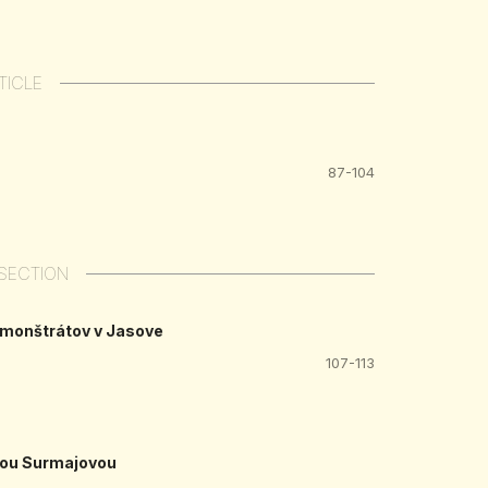
TICLE
87-104
SECTION
remonštrátov v Jasove
107-113
nnou Surmajovou